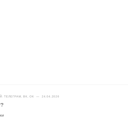
: ТЕЛЕГРАМ, ВК, ОК
—
24.04.2026
т?
вки