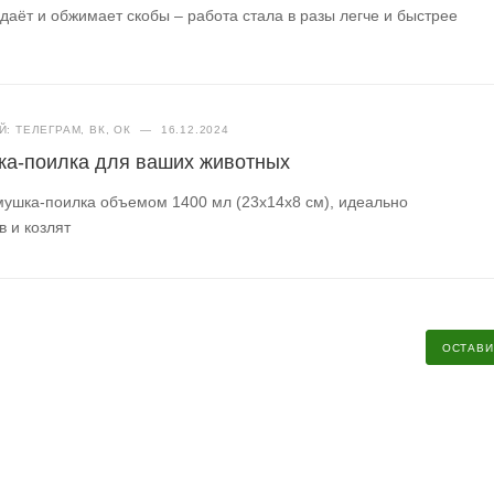
даёт и обжимает скобы – работа стала в разы легче и быстрее
: ТЕЛЕГРАМ, ВК, ОК
—
16.12.2024
ка-поилка для ваших животных
мушка-поилка объемом 1400 мл (23х14х8 см), идеально
в и козлят
ОСТАВИ