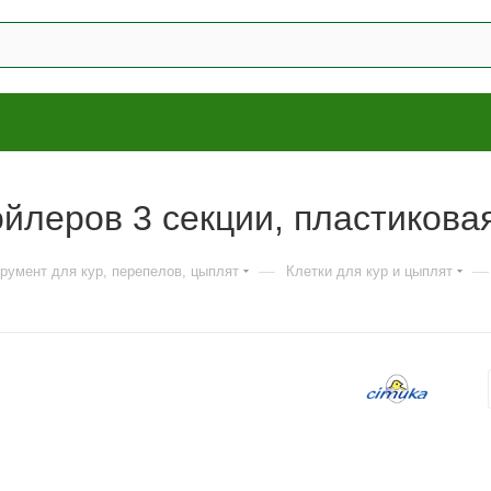
ойлеров 3 секции, пластикова
—
—
трумент для кур, перепелов, цыплят
Клетки для кур и цыплят