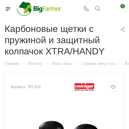
0
Карбоновые щетки с
пружиной и защитный
колпачок XTRA/HANDY
—
—
—
—
Главная
Каталог
Козы, овцы
Стрижка овец и коз
Ко
Артикул:
701-633