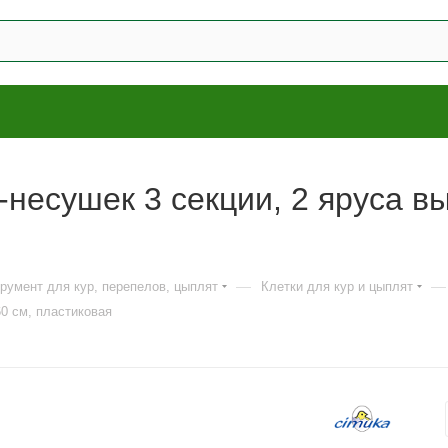
-несушек 3 секции, 2 яруса в
—
—
трумент для кур, перепелов, цыплят
Клетки для кур и цыплят
60 см, пластиковая