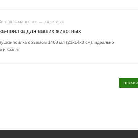
: ТЕЛЕГРАМ, ВК, ОК
—
16.12.2024
ка-поилка для ваших животных
мушка-поилка объемом 1400 мл (23х14х8 см), идеально
в и козлят
ОСТАВИ