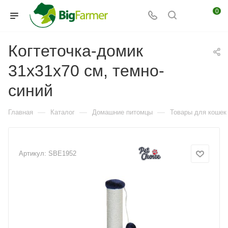
0
Когтеточка-домик
31х31х70 см, темно-
синий
—
—
—
Главная
Каталог
Домашние питомцы
Товары для кошек
Артикул:
SBE1952