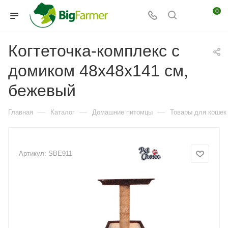
0
Когтеточка-комплекс с
домиком 48х48х141 см,
бежевый
—
—
—
Главная
Каталог
Домашние питомцы
Товары для кошек
Артикул:
SBE911