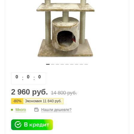
0
0
0
0
2 960
руб.
14 800
руб.
-
80
%
Экономия
11 840
руб.
Много
Нашли дешевле?