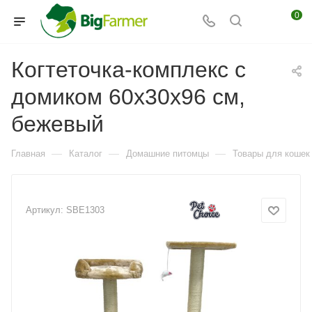
0
Когтеточка-комплекс с
домиком 60х30х96 см,
бежевый
—
—
—
Главная
Каталог
Домашние питомцы
Товары для кошек
Артикул:
SBE1303