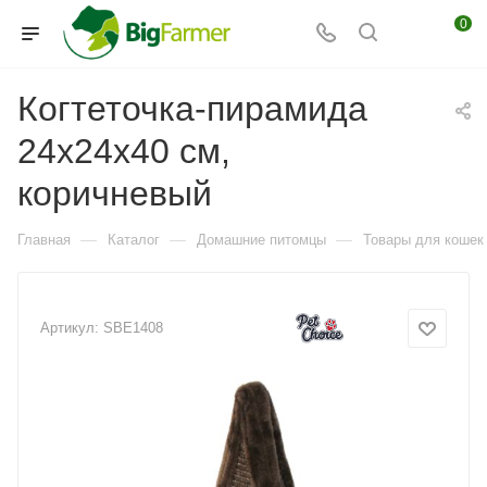
0
Когтеточка-пирамида
24х24х40 см,
коричневый
—
—
—
Главная
Каталог
Домашние питомцы
Товары для кошек
Артикул:
SBE1408