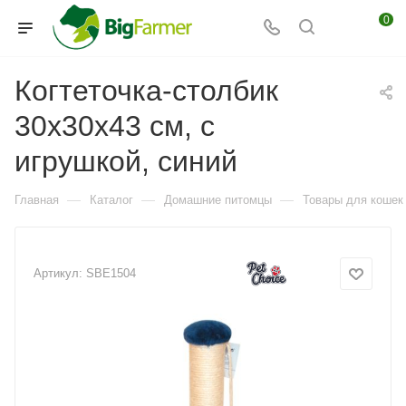
0
Когтеточка-столбик
30х30х43 см, с
игрушкой, синий
—
—
—
Главная
Каталог
Домашние питомцы
Товары для кошек
Артикул:
SBE1504