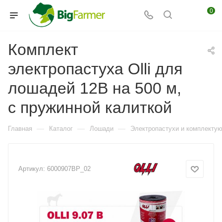
0
Комплект
электропастуха Olli для
лошадей 12В на 500 м,
с пружинной калиткой
—
—
—
Главная
Каталог
Лошади
Электропастухи и комплекту
Артикул:
6000907BP_02