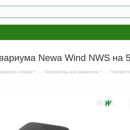
вариума Newa Wind NWS на 5-
—
—
вариумов и прудов
Компрессоры для аквариумов
Компрессо