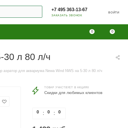
+7 495 363-13-67
ВОЙТИ
ЗАКАЗАТЬ ЗВОНОК
0
0
30 л 80 л/ч
р аэратор для аквариума Newa Wind NWS на 5-30 л 80 л/ч
ТОВАР УЧАСТВУЕТ В АКЦИЯХ
Скидки для любимых клиентов
0
0
0
0