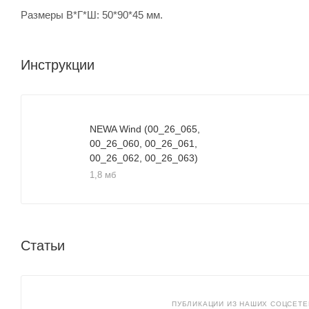
Размеры В*Г*Ш: 50*90*45 мм.
Инструкции
NEWA Wind (00_26_065,
00_26_060, 00_26_061,
00_26_062, 00_26_063)
1,8 мб
Статьи
ПУБЛИКАЦИИ ИЗ НАШИХ СОЦСЕТЕЙ