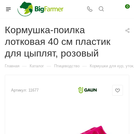
0
Кормушка-поилка
лотковая 40 см пластик
для цыплят, розовый
—
—
—
Главная
Каталог
Птицеводство
Кормушки для кур, уток,
Артикул:
11677