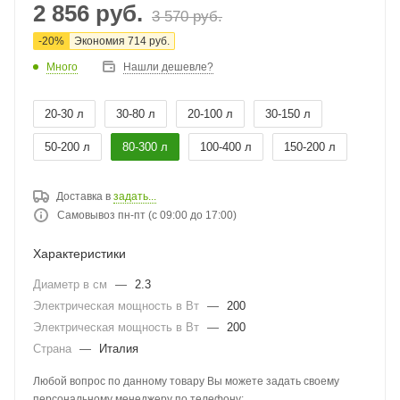
2 856
руб.
3 570
руб.
-
20
%
Экономия
714
руб.
Много
Нашли дешевле?
20-30 л
30-80 л
20-100 л
30-150 л
50-200 л
80-300 л
100-400 л
150-200 л
Доставка в
задать...
Самовывоз пн-пт (с 09:00 до 17:00)
Характеристики
Диаметр в см
—
2.3
Электрическая мощность в Вт
—
200
Электрическая мощность в Вт
—
200
Страна
—
Италия
Любой вопрос по данному товару Вы можете задать своему
персональному менеджеру по телефону: