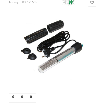
Артикул:
00_12_565
0
0
0
0