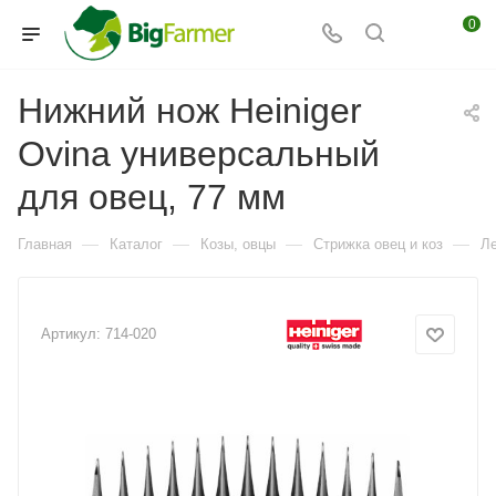
0
Нижний нож Heiniger
Ovina универсальный
для овец, 77 мм
—
—
—
—
Главная
Каталог
Козы, овцы
Стрижка овец и коз
Ле
Артикул:
714-020