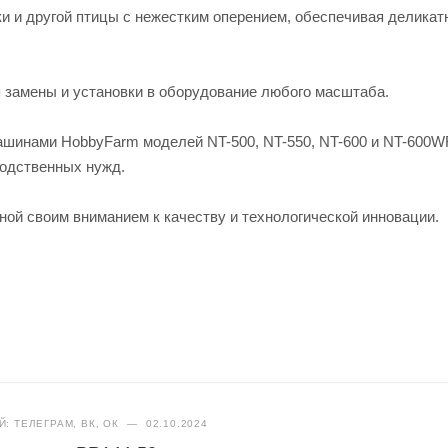
и и другой птицы с нежестким оперением, обеспечивая деликат
я замены и установки в оборудование любого масштаба.
инами HobbyFarm моделей NT-500, NT-550, NT-600 и NT-600WF
одственных нужд.
тной своим вниманием к качеству и технологической инновации.
: ТЕЛЕГРАМ, ВК, ОК
—
02.10.2024