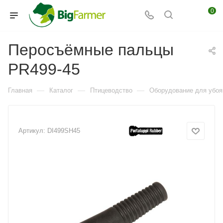
0
Перосъёмные пальцы
PR499-45
—
—
—
Главная
Каталог
Птицеводство
Оборудование для убоя
Артикул:
DI499SH45