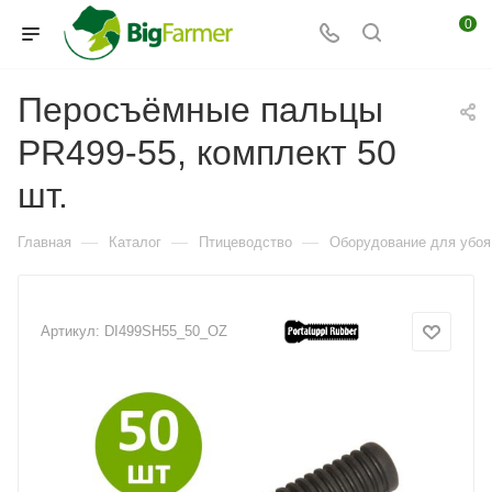
0
Перосъёмные пальцы
PR499-55, комплект 50
шт.
—
—
—
Главная
Каталог
Птицеводство
Оборудование для убоя
Артикул:
DI499SH55_50_OZ