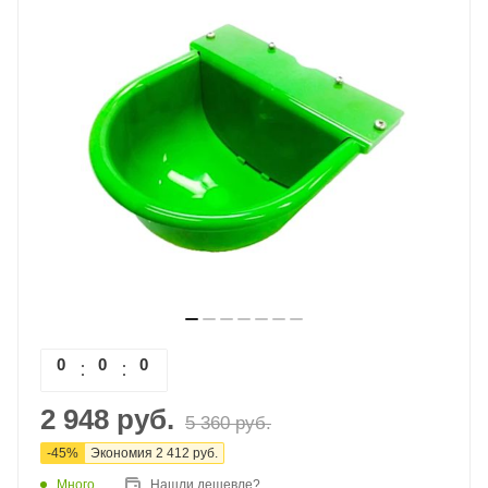
0
0
0
0
2 948
руб.
5 360
руб.
-
45
%
Экономия
2 412
руб.
Много
Нашли дешевле?