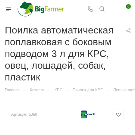
0
Поилка автоматическая
поплавковая с боковым
подводом 3 л для КРС,
овец, лошадей, собак,
пластик
—
—
—
—
Главная
Каталог
КРС
Поилки для КРС
Поилка авт
Артикул:
6060