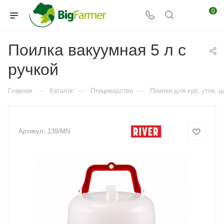
0
Поилка вакуумная 5 л с
ручкой
—
—
—
Главная
Каталог
Птицеводство
Поилки для кур, уток, ц
Артикул:
139/MN