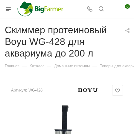
0
Скиммер протеиновый
Boyu WG-428 для
аквариума до 200 л
—
—
—
Главная
Каталог
Домашние питомцы
Товары для аквар
Артикул:
WG-428