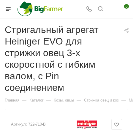
0
Стригальный агрегат
Heiniger EVO для
стрижки овец 3-х
скоростной с гибким
валом, c Pin
соединением
—
—
—
—
Главная
Каталог
Козы, овцы
Стрижка овец и коз
Ма
Артикул:
722-710-B