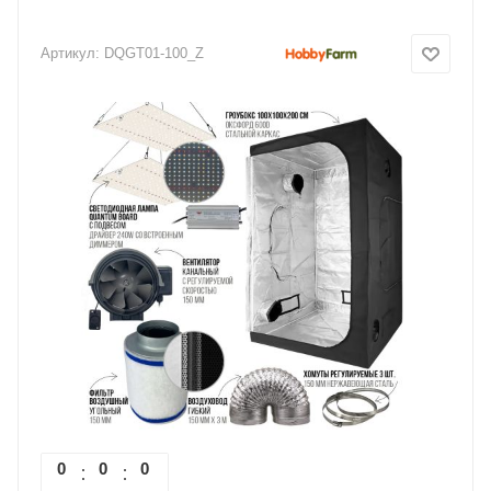
Артикул:
DQGT01-100_Z
0
0
0
0