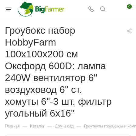
0
Гроубокс набор
HobbyFarm
100x100x200 см
Оксфорд 600D: лампа
240W вентилятор 6"
воздуховод 6" ст.
хомуты 6"-3 шт, фильтр
угольный 6x16"
—
—
—
Главная
Каталог
Дом и сад
Гроутенты гроубоксы и ко