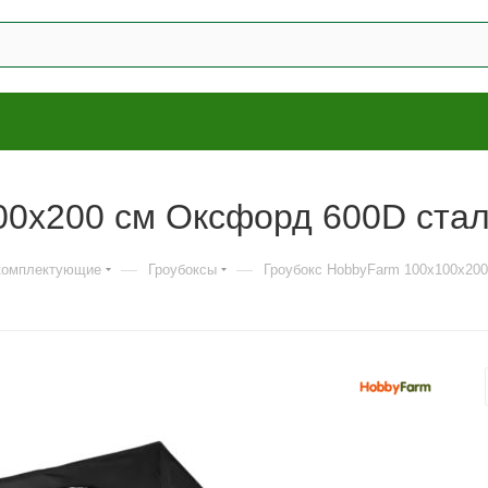
00x200 см Оксфорд 600D cтал
—
—
 комплектующие
Гроубоксы
Гроубокс HobbyFarm 100x100x200