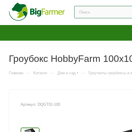
Гроубокс HobbyFarm 100x1
—
—
—
Главная
Каталог
Дом и сад
Гроутенты гроубоксы и
Артикул:
DQGT01-100