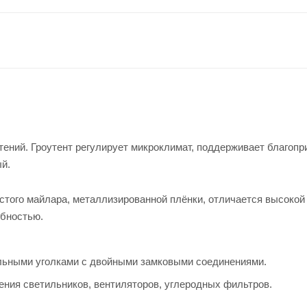
ений. Гроутент регулирует микроклимат, поддерживает благоп
й.
стого майлара, металлизированной плёнки, отличается высокой
обностью.
льными уголками с двойными замковыми соединениями.
ния светильников, вентиляторов, углеродных фильтров.