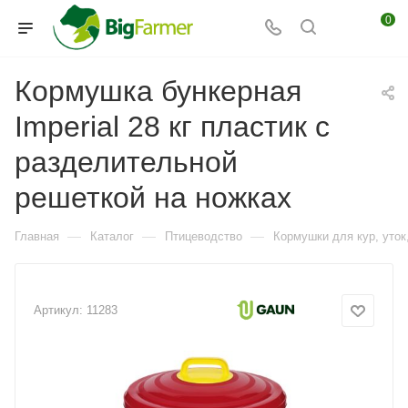
0
Кормушка бункерная
Imperial 28 кг пластик с
разделительной
решеткой на ножках
—
—
—
Главная
Каталог
Птицеводство
Кормушки для кур, уток,
Артикул:
11283