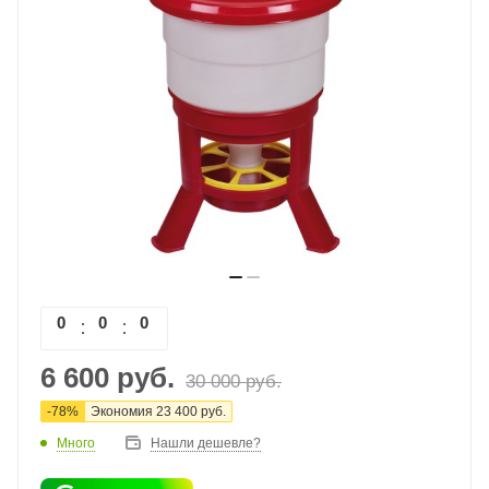
0
0
0
0
6 600
руб.
30 000
руб.
-
78
%
Экономия
23 400
руб.
Много
Нашли дешевле?