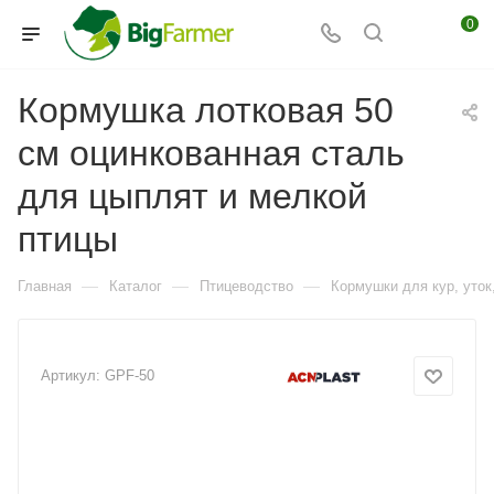
0
Кормушка лотковая 50
см оцинкованная сталь
для цыплят и мелкой
птицы
—
—
—
Главная
Каталог
Птицеводство
Кормушки для кур, уток,
Артикул:
GPF-50