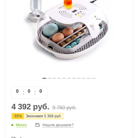
0
0
0
0
4 392
руб.
9 760
руб.
-
55
%
Экономия
5 368
руб.
Много
Нашли дешевле?