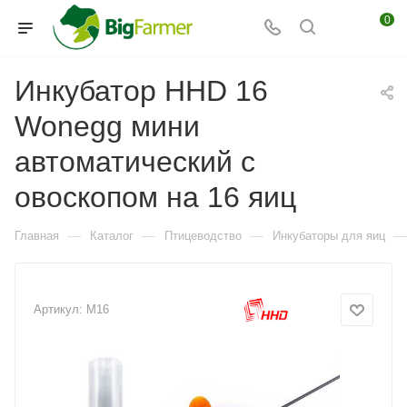
0
Инкубатор HHD 16
Wonegg мини
автоматический с
овоскопом на 16 яиц​
—
—
—
—
Главная
Каталог
Птицеводство
Инкубаторы для яиц
Артикул:
M16