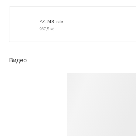
YZ-24S_site
987,5 кб
Видео