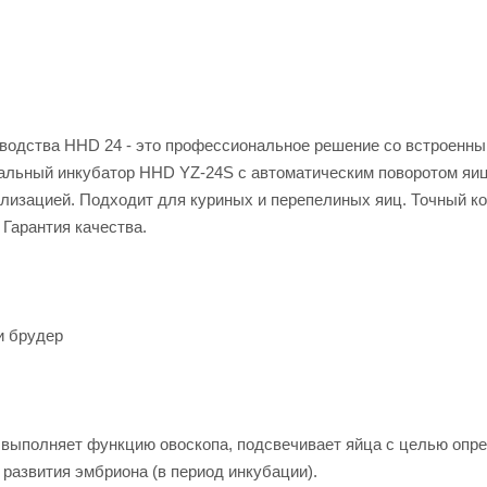
водства HHD 24 - это профессиональное решение со встроенн
альный инкубатор HHD YZ-24S с автоматическим поворотом яиц
ализацией. Подходит для куриных и перепелиных яиц. Точный к
Гарантия качества.
и брудер
а выполняет функцию овоскопа, подсвечивает яйца с целью опр
 развития эмбриона (в период инкубации).