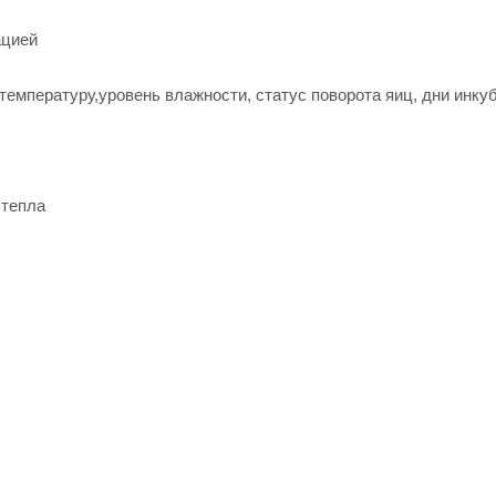
ацией
емпературу,уровень влажности, статус поворота яиц, дни инку
 тепла