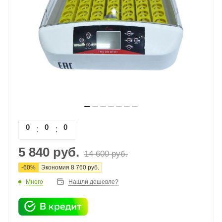
0
0
0
0
5 840
руб.
14 600
руб.
-
60
%
Экономия
8 760
руб.
Много
Нашли дешевле?