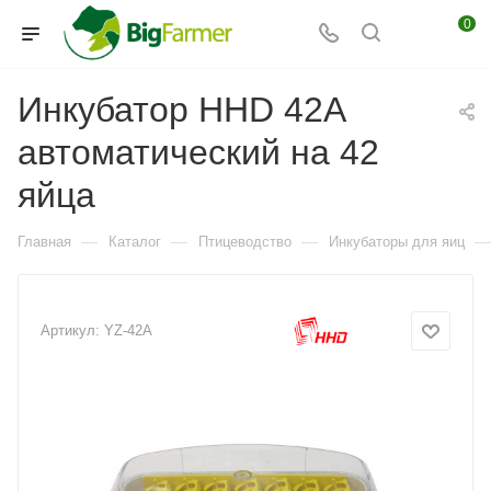
0
Инкубатор HHD 42A
автоматический на 42
яйца
—
—
—
—
Главная
Каталог
Птицеводство
Инкубаторы для яиц
Артикул:
YZ-42A