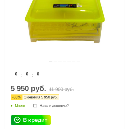
0
0
0
0
5 950
руб.
11 900
руб.
-
50
%
Экономия
5 950
руб.
Много
Нашли дешевле?