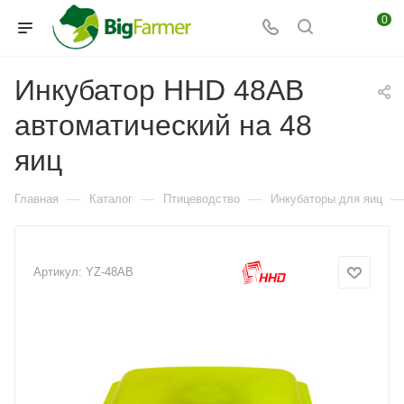
0
Инкубатор HHD 48AB
автоматический на 48
яиц
—
—
—
—
Главная
Каталог
Птицеводство
Инкубаторы для яиц
Артикул:
YZ-48AB