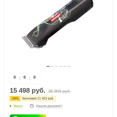
0
0
0
0
15 498
руб.
36 900
руб.
-
58
%
Экономия
21 402
руб.
Много
Нашли дешевле?