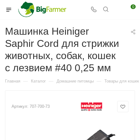
0
Машинка Heiniger
Saphir Cord для стрижки
животных, собак, кошек
с лезвием #40 0,25 мм
—
—
—
Главная
Каталог
Домашние питомцы
Товары для кошек
Артикул:
707-700-73