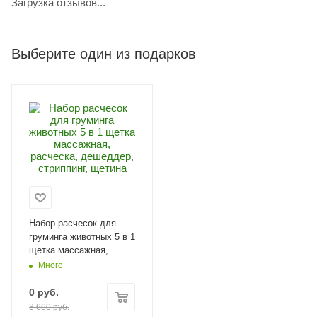
Загрузка отзывов...
Выберите один из подарков
Набор расчесок для
груминга животных 5 в 1
щетка массажная,
расческа, дешеддер,
Много
стриппинг, щетина
0
руб.
3 660
руб.