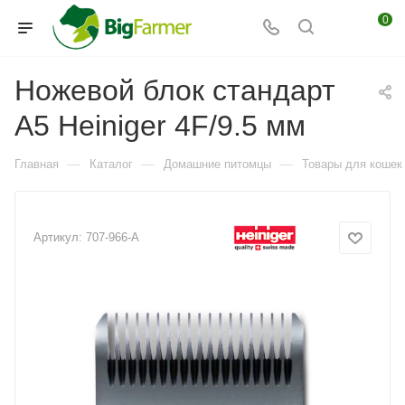
0
Ножевой блок стандарт
А5 Heiniger 4F/9.5 мм
—
—
—
Главная
Каталог
Домашние питомцы
Товары для кошек
Артикул:
707-966-A